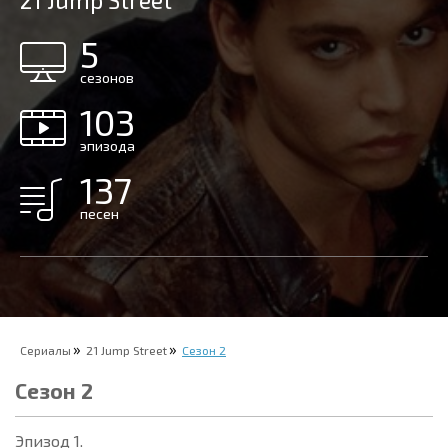
21 Jump Street
5
сезонов
103
эпизода
137
песен
Сериалы
21 Jump Street
Сезон 2
Сезон 2
Эпизод 1.