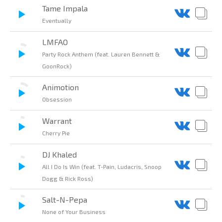
Tame Impala
Eventually
LMFAO
Party Rock Anthem (feat. Lauren Bennett &
GoonRock)
Animotion
Obsession
Warrant
Cherry Pie
DJ Khaled
All I Do Is Win (feat. T-Pain, Ludacris, Snoop
Dogg & Rick Ross)
Salt-N-Pepa
None of Your Business