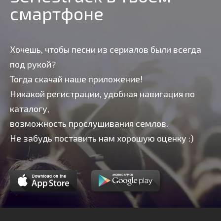
смартфоне
Хочешь, чтобы песни из сериалов были всегда
под рукой?
Тогда скачай наше приложение!
Никакой регистрации, удобная навигация по
каталогу,
возможность прослушивания семлов.
Не забудь поставить нам хорошую оценку :)