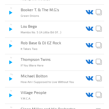
Booker T. & The M.G.'s
Green Onions
Lou Bega
Mambo No. 5 (A Little Bit Of...)
Rob Base & DJ EZ Rock
It Takes Two
Thompson Twins
If You Were Here
Michael Bolton
How Am I Supposed to Live Without You
Village People
Y.M.C.A.
Glenn Miller and His Orchestra