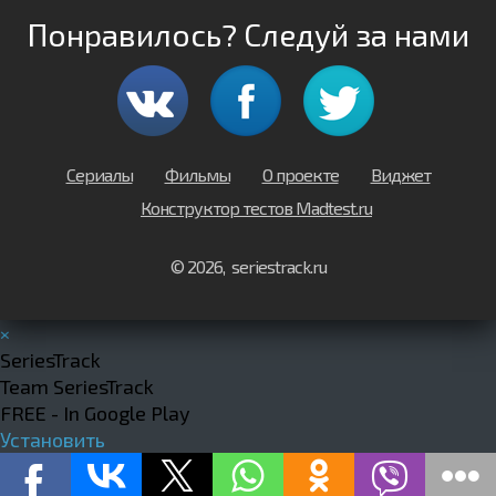
Понравилось? Следуй за нами
Сериалы
Фильмы
О проекте
Виджет
Конструктор тестов Madtest.ru
© 2026, seriestrack.ru
×
SeriesTrack
Team SeriesTrack
FREE - In Google Play
Установить