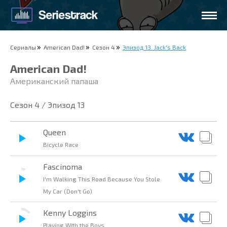
Сериалы
American Dad!
Сезон 4
Эпизод 13. Jack's Back
American Dad!
Американский папаша
Сезон 4 / Эпизод 13
Queen
Bicycle Race
Fascinoma
I'm Walking This Road Because You Stole
My Car (Don't Go)
Kenny Loggins
Playing With the Boys