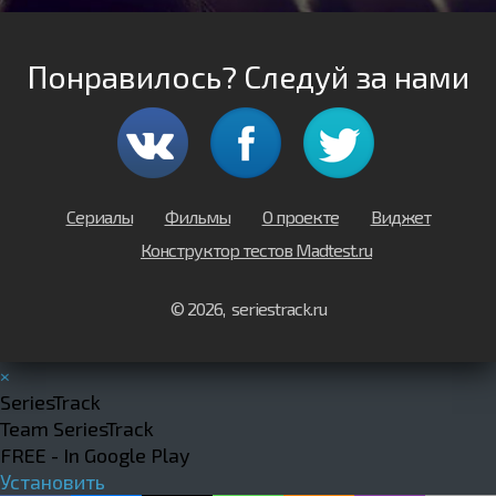
Понравилось? Следуй за нами
Сериалы
Фильмы
О проекте
Виджет
Конструктор тестов Madtest.ru
© 2026, seriestrack.ru
×
SeriesTrack
Team SeriesTrack
FREE - In Google Play
Установить