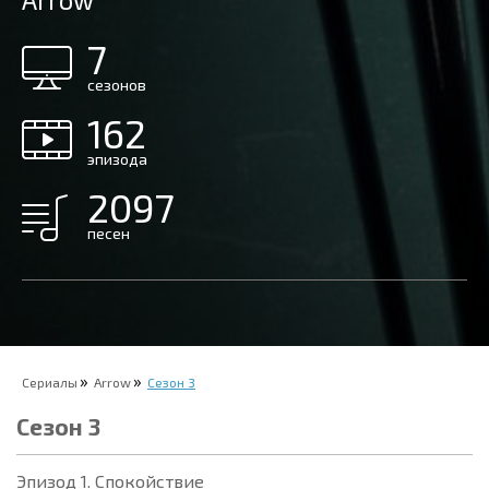
Arrow
7
сезонов
162
эпизода
2097
песен
Сериалы
Arrow
Сезон 3
Сезон 3
Эпизод 1. Спокойствие