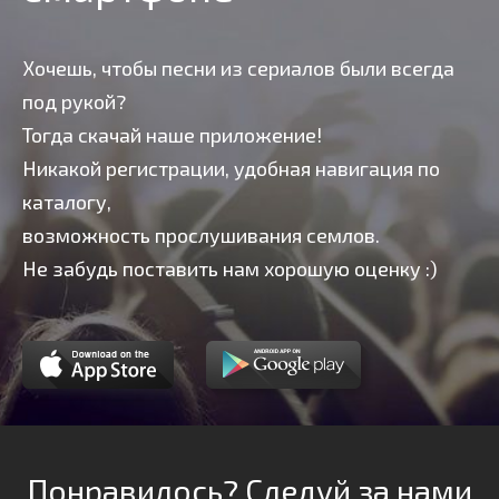
Хочешь, чтобы песни из сериалов были всегда
под рукой?
Тогда скачай наше приложение!
Никакой регистрации, удобная навигация по
каталогу,
возможность прослушивания семлов.
Не забудь поставить нам хорошую оценку :)
Понравилось? Следуй за нами