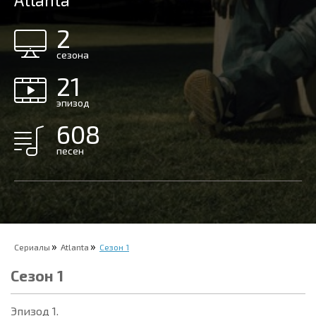
Atlanta
2
сезона
21
эпизод
608
песен
Сериалы
Atlanta
Сезон 1
Сезон 1
Эпизод 1.