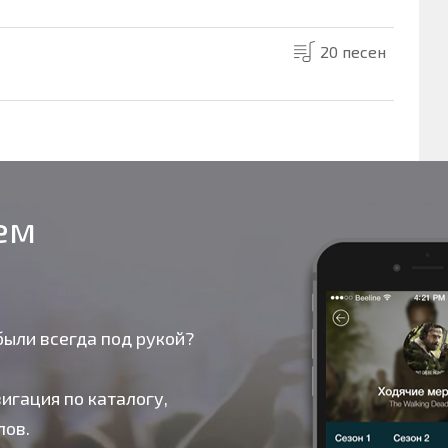
20 песен
оем
были всегда под рукой?
игация по каталогу,
лов.