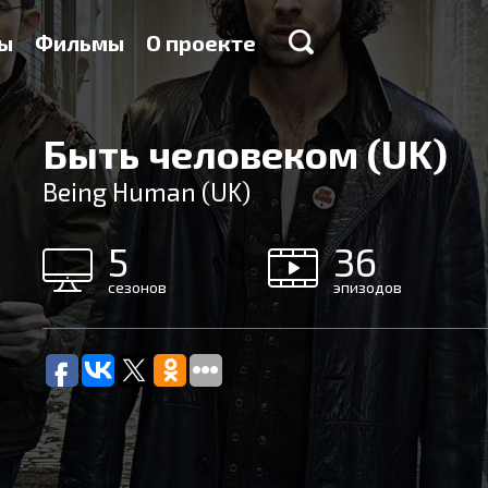
ы
Фильмы
О проекте
Быть человеком (UK)
Being Human (UK)
5
36
сезонов
эпизодов