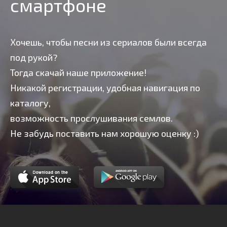
смартфоне
Хочешь, чтобы песни из сериалов были всегда
под рукой?
Тогда скачай наше приложение!
Никакой регистрации, удобная навигация по
каталогу,
возможность прослушивания семлов.
Не забудь поставить нам хорошую оценку :)