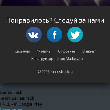
Понравилось? Следуй за нами
Сериалы
Фильмы
О проекте
Виджет
Конструктор тестов Madtest.ru
© 2026, seriestrack.ru
×
SeriesTrack
Team SeriesTrack
FREE - In Google Play
Установить