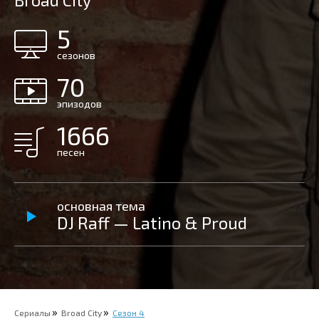
Broad City
5
сезонов
70
эпизодов
1666
песен
основная тема
DJ Raff — Latino & Proud
Сериалы
Broad City
Сезон 4