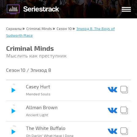
Сериалы
Criminal Minds
Сезон 10
Эпизод 8. The Boys of
Sudworth Place
Criminal Minds
Мыслить как преступник
Сезон 10 / Эпизод 8
Casey Hurt
Mended Souls
Allman Brown
Ancient Light
The White Buffalo
Oh Darlin' What Have I Done