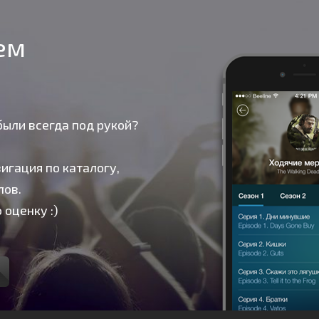
оем
были всегда под рукой?
игация по каталогу,
лов.
 оценку :)