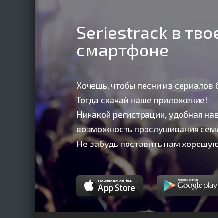
Seriestrack в тв
смартфоне
Хочешь, чтобы песни из сериалов 
Тогда скачай наше приложение!
Никакой регистрации, удобная нав
возможность прослушивания сем
Не забудь поставить нам хорошую