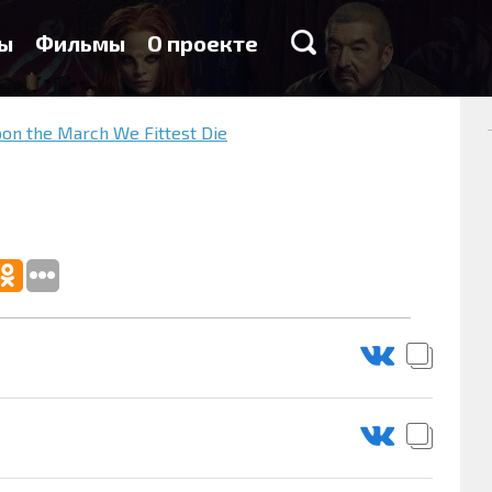
ы
Фильмы
О проекте
pon the March We Fittest Die