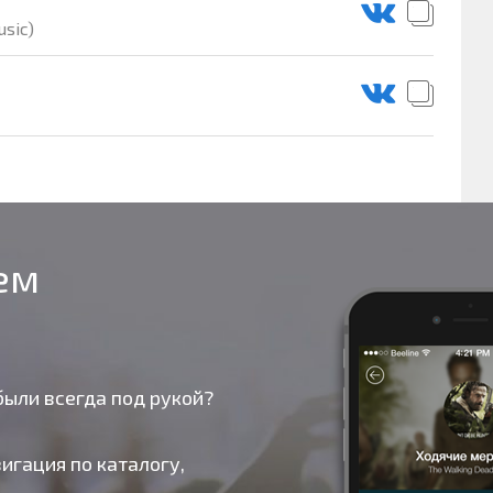
usic)
оем
были всегда под рукой?
игация по каталогу,