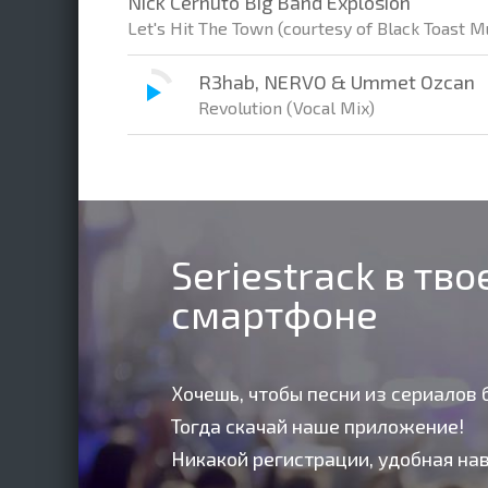
Nick Cernuto Big Band Explosion
Let's Hit The Town (courtesy of Black Toast M
R3hab, NERVO & Ummet Ozcan
Revolution (Vocal Mix)
Seriestrack в тв
смартфоне
Хочешь, чтобы песни из сериалов 
Тогда скачай наше приложение!
Никакой регистрации, удобная нав