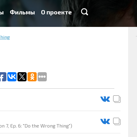
ы
Фильмы
О проекте
hing
n 7, Ep. 6: "Do the Wrong Thing")