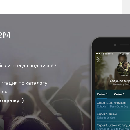
оем
были всегда под рукой?
игация по каталогу,
лов.
 оценку :)