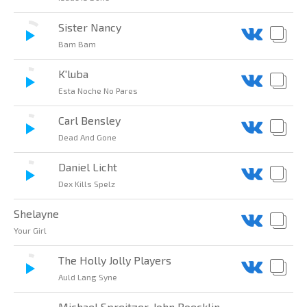
Sister Nancy
Bam Bam
K'luba
Esta Noche No Pares
Carl Bensley
Dead And Gone
Daniel Licht
Dex Kills Spelz
Shelayne
Your Girl
The Holly Jolly Players
Auld Lang Syne
Michael Spreitzer, John Boecklin,