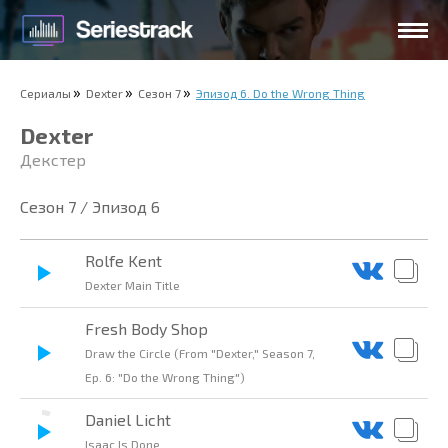
Сериалы
Dexter
Сезон 7
Эпизод 6. Do the Wrong Thing
Dexter
Декстер
Сезон 7 / Эпизод 6
Rolfe Kent
Dexter Main Title
Fresh Body Shop
Draw the Circle (From "Dexter," Season 7,
Ep. 6: "Do the Wrong Thing")
Daniel Licht
Isaac Is Done