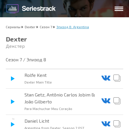
Сериалы
Dexter
Сезон 7
Эпизод 8. Argentina
Dexter
Декстер
Сезон 7 / Эпизод 8
Rolfe Kent
Dexter Main Title
Stan Getz, Antônio Carlos Jobim &
João Gilberto
Para Machuchar Meu Coração
Daniel Licht
Argentina from Dexter: Season 7 OST