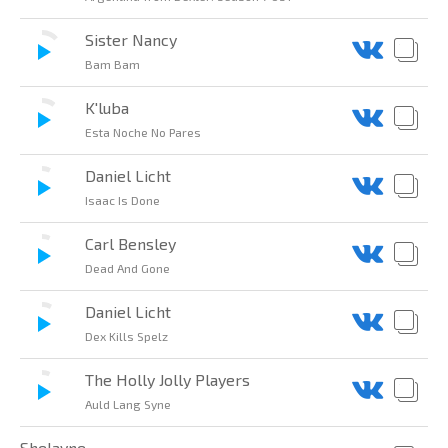
Sister Nancy
Bam Bam
K'luba
Esta Noche No Pares
Daniel Licht
Isaac Is Done
Carl Bensley
Dead And Gone
Daniel Licht
Dex Kills Spelz
The Holly Jolly Players
Auld Lang Syne
Shelayne