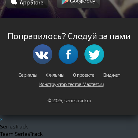
Понравилось? Следуй за нами
Сериалы
Фильмы
О проекте
Виджет
Конструктор тестов Madtest.ru
© 2026, seriestrack.ru
×
SeriesTrack
Team SeriesTrack