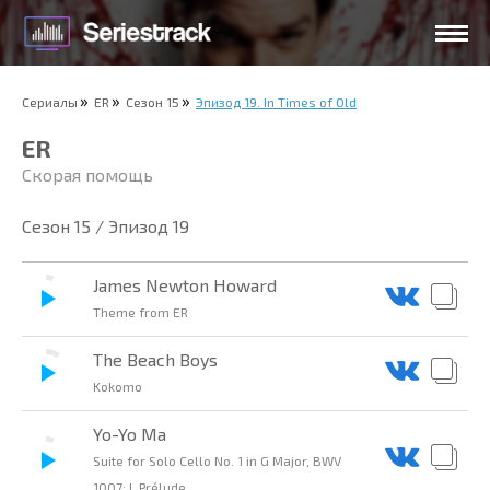
Сериалы
ER
Сезон 15
Эпизод 19. In Times of Old
ER
Скорая помощь
Сезон 15 / Эпизод 19
James Newton Howard
Theme from ER
The Beach Boys
Kokomo
Yo-Yo Ma
Suite for Solo Cello No. 1 in G Major, BWV
1007: I. Prélude