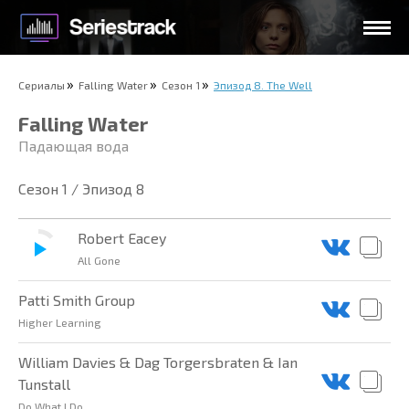
Сериалы
Falling Water
Сезон 1
Эпизод 8. The Well
Falling Water
Падающая вода
Сезон 1 / Эпизод 8
Robert Eacey
All Gone
Patti Smith Group
Higher Learning
William Davies & Dag Torgersbraten & Ian
Tunstall
Do What I Do