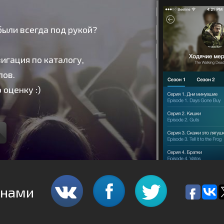
были всегда под рукой?
игация по каталогу,
лов.
 оценку :)
 нами