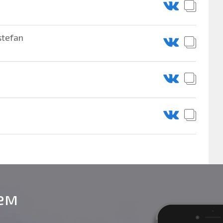
stefan
оем