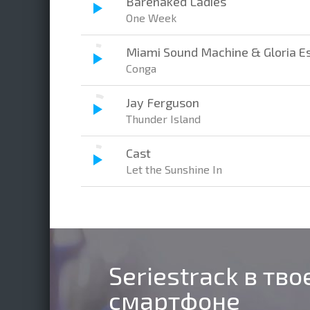
Barenaked Ladies
One Week
Miami Sound Machine & Gloria E
Conga
Jay Ferguson
Thunder Island
Cast
Let the Sunshine In
Seriestrack в тв
смартфоне