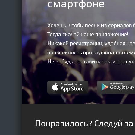
смартфоне
Хочешь, чтобы песни из сериалов 
Тогда скачай наше приложение!
Никакой регистрации, удобная нав
возможность прослушивания сем
Не забудь поставить нам хорошую
Понравилось? Следуй за