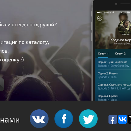
были всегда под рукой?
игация по каталогу,
лов.
 оценку :)
 нами