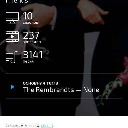
Friends
10
сезонов
237
эпизодов
3141
песня
основная тема
The Rembrandts — None
Сериалы
Friends
Сезон 7