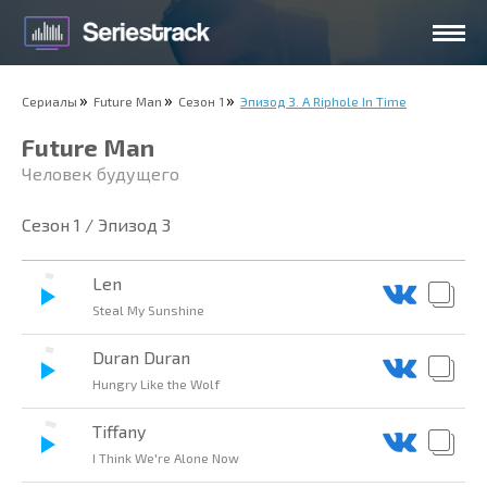
Сериалы
Future Man
Сезон 1
Эпизод 3. A Riphole In Time
Future Man
Человек будущего
Сезон 1 / Эпизод 3
Len
Steal My Sunshine
Duran Duran
Hungry Like the Wolf
Tiffany
I Think We're Alone Now