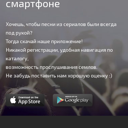
смартфоне
Хочешь, чтобы песни из сериалов были всегда
под рукой?
Тогда скачай наше приложение!
Никакой регистрации, удобная навигация по
каталогу,
возможность прослушивания семлов.
Не забудь поставить нам хорошую оценку :)