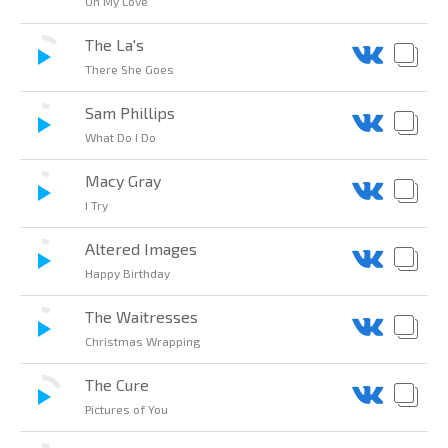
Oh My Love
The La's
There She Goes
Sam Phillips
What Do I Do
Macy Gray
I Try
Altered Images
Happy Birthday
The Waitresses
Christmas Wrapping
The Cure
Pictures of You