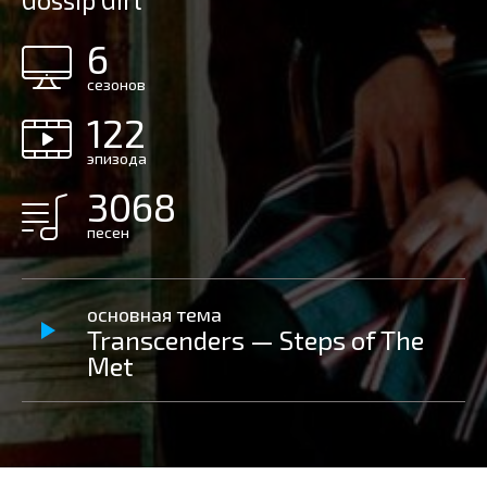
Gossip Girl
6
сезонов
122
эпизода
3068
песен
основная тема
Transcenders — Steps of The
Met