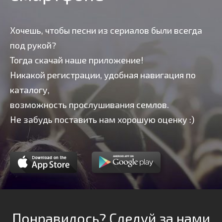
Хочешь, чтобы песни из сериалов были всегда
под рукой?
Тогда скачай наше приложение!
Никакой регистрации, удобная навигация по
каталогу,
возможность прослушивания семлов.
Не забудь поставить нам хорошую оценку :)
Понравилось? Следуй за нами