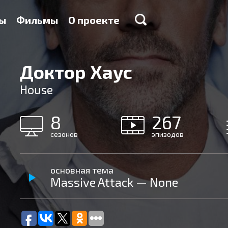
ы
Фильмы
О проекте
Доктор Хаус
House
8
267
сезонов
эпизодов
основная тема
Massive Attack — None