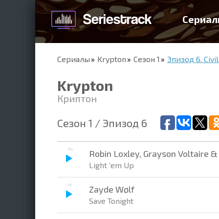
Сериал
Сериалы
Krypton
Сезон 1
Эпизод 6. Civi
Krypton
Криптон
Сезон 1 / Эпизод 6
Robin Loxley, Grayson Voltaire 
Light 'em Up
Zayde Wølf
Save Tonight