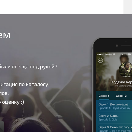
оем
были всегда под рукой?
игация по каталогу,
лов.
 оценку :)