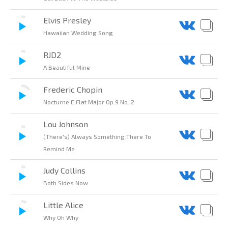
Elvis Presley
Hawaiian Wedding Song
RJD2
A Beautiful Mine
Frederic Chopin
Nocturne E Flat Major Op.9 No. 2
Lou Johnson
(There's) Always Something There To
Remind Me
Judy Collins
Both Sides Now
Little Alice
Why Oh Why