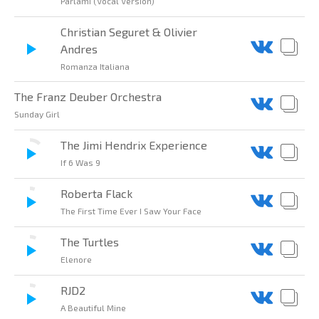
Parlami (Vocal Version)
Christian Seguret & Olivier
Andres
Romanza Italiana
The Franz Deuber Orchestra
Sunday Girl
The Jimi Hendrix Experience
If 6 Was 9
Roberta Flack
The First Time Ever I Saw Your Face
The Turtles
Elenore
RJD2
A Beautiful Mine