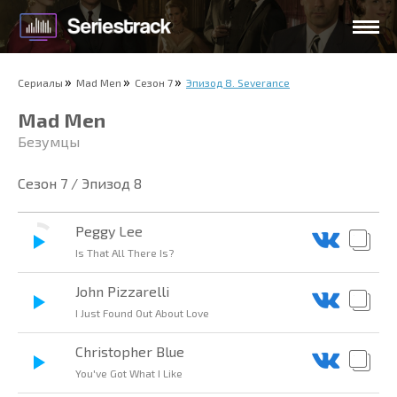
Сериалы
Mad Men
Сезон 7
Эпизод 8. Severance
Mad Men
Безумцы
Сезон 7 / Эпизод 8
Peggy Lee
Is That All There Is?
John Pizzarelli
I Just Found Out About Love
Christopher Blue
You've Got What I Like