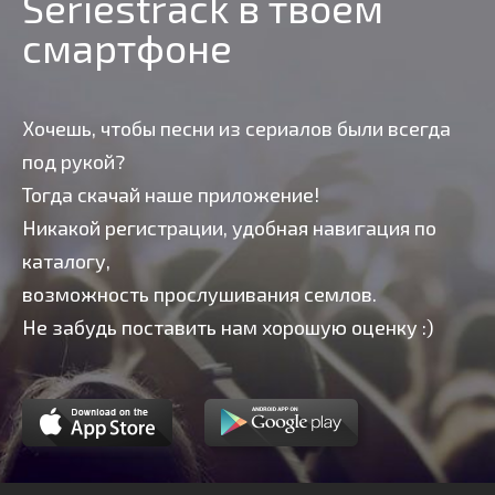
Seriestrack в твоем
смартфоне
Хочешь, чтобы песни из сериалов были всегда
под рукой?
Тогда скачай наше приложение!
Никакой регистрации, удобная навигация по
каталогу,
возможность прослушивания семлов.
Не забудь поставить нам хорошую оценку :)