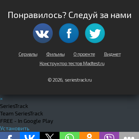
Понравилось? Следуй за нами
Сериалы
Фильмы
О проекте
Виджет
Конструктор тестов Madtest.ru
© 2026, seriestrack.ru
×
SeriesTrack
Team SeriesTrack
FREE - In Google Play
Установить