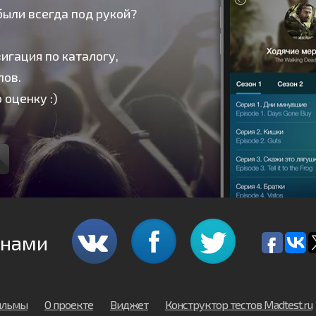
были всегда под рукой?
игация по каталогу,
лов.
 оценку :)
 нами
льмы
О проекте
Виджет
Конструктор тестов Madtest.ru