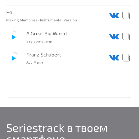
F4
Making Memories- Instrumental Version
A Great Big World
Say Something
Franz Schubert
Ave Maria
Seriestrack в твоем
смартфоне