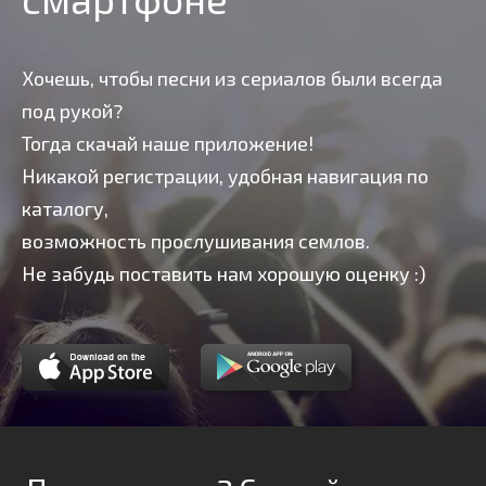
Хочешь, чтобы песни из сериалов были всегда
под рукой?
Тогда скачай наше приложение!
Никакой регистрации, удобная навигация по
каталогу,
возможность прослушивания семлов.
Не забудь поставить нам хорошую оценку :)