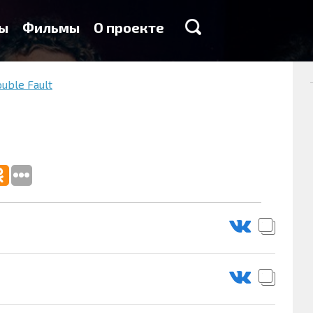
ы
Фильмы
О проекте
uble Fault