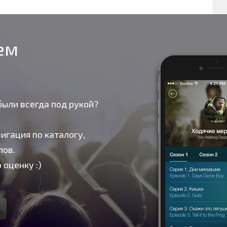
оем
были всегда под рукой?
игация по каталогу,
лов.
 оценку :)