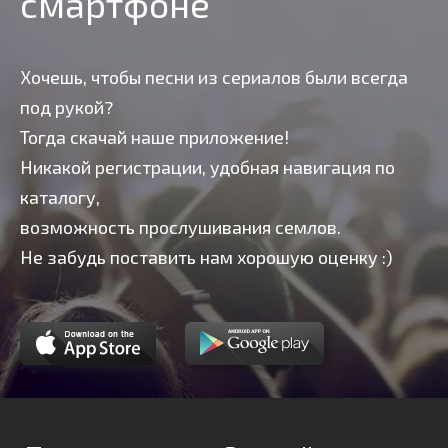
смартфоне
Хочешь, чтобы песни из сериалов были всегда
под рукой?
Тогда скачай наше приложение!
Никакой регистрации, удобная навигация по
каталогу,
возможность прослушивания семлов.
Не забудь поставить нам хорошую оценку :)