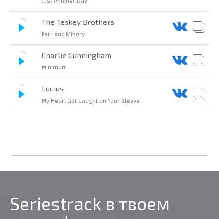
Just Another Day
The Teskey Brothers
Pain and Misery
Charlie Cunningham
Minimum
Lucius
My Heart Got Caught on Your Sleeve
Seriestrack в твоем