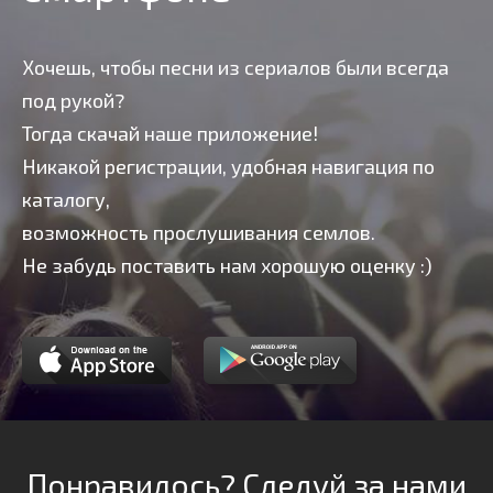
Хочешь, чтобы песни из сериалов были всегда
под рукой?
Тогда скачай наше приложение!
Никакой регистрации, удобная навигация по
каталогу,
возможность прослушивания семлов.
Не забудь поставить нам хорошую оценку :)
Понравилось? Следуй за нами