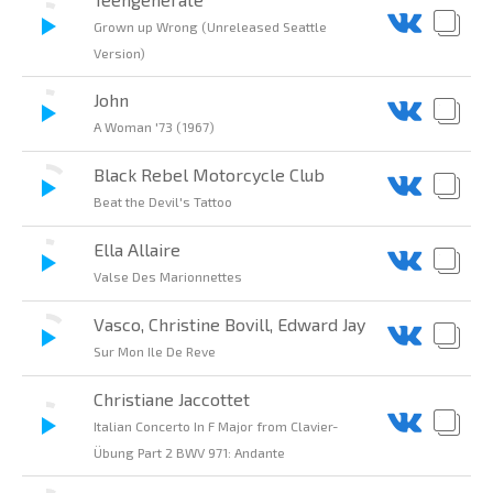
Grown up Wrong (Unreleased Seattle
Version)
John
A Woman '73 (1967)
Black Rebel Motorcycle Club
Beat the Devil's Tattoo
Ella Allaire
Valse Des Marionnettes
Vasco, Christine Bovill, Edward Jay
Sur Mon Ile De Reve
Christiane Jaccottet
Italian Concerto In F Major from Clavier-
Übung Part 2 BWV 971: Andante