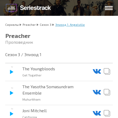
Сериалы
Preacher
Сезон 3
Эпизод 1. Angelville
Preacher
Проповедник
Сезон 3 / Эпизод 1
The Youngbloods
Get Together
The Yasotha Somasundram
Ensemble
Muhurttham
Joni Mitchell
California