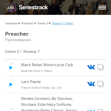
Сериалы
Preacher
Сезон 3
Эпизод 7. Hilter
Preacher
Проповедник
Сезон 3 / Эпизод 7
Black Rebel Motorcycle Club
Beat the Devil's Tattoo
Lars Payne
Tritsch-Tratsch Polka, Op. 214
Renato Girolami, Bo Skovhus,
Nicolaus Esterházy Sinfonia,
Hungarian Radio Chorus, Janusz