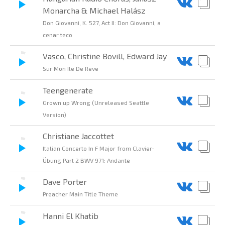
Monarcha & Michael Halász
Don Giovanni, K. 527, Act II: Don Giovanni, a
cenar teco
Vasco, Christine Bovill, Edward Jay
Sur Mon Ile De Reve
Teengenerate
Grown up Wrong (Unreleased Seattle
Version)
Christiane Jaccottet
Italian Concerto In F Major from Clavier-
Übung Part 2 BWV 971: Andante
Dave Porter
Preacher Main Title Theme
Hanni El Khatib