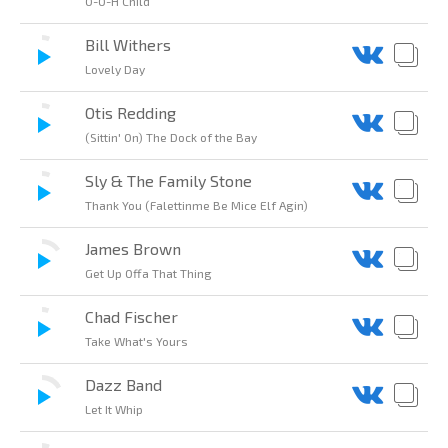
O-O-H Child
Bill Withers
Lovely Day
Otis Redding
(Sittin' On) The Dock of the Bay
Sly & The Family Stone
Thank You (Falettinme Be Mice Elf Agin)
James Brown
Get Up Offa That Thing
Chad Fischer
Take What's Yours
Dazz Band
Let It Whip