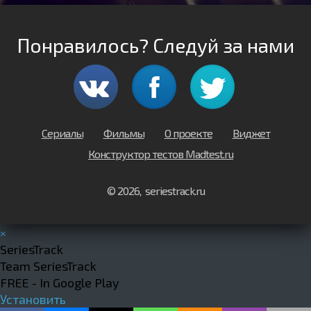
Понравилось? Следуй за нами
Сериалы
Фильмы
О проекте
Виджет
Конструктор тестов Madtest.ru
© 2026, seriestrack.ru
×
SeriesTrack
Team SeriesTrack
FREE - In Google Play
Установить