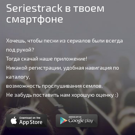
Seriestrack в твоем
смартфоне
Хочешь, чтобы песни из сериалов были всегда
под рукой?
Тогда скачай наше приложение!
Никакой регистрации, удобная навигация по
каталогу,
возможность прослушивания семлов.
Не забудь поставить нам хорошую оценку :)