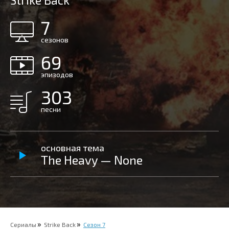
Strike Back
7
сезонов
69
эпизодов
303
песни
основная тема
The Heavy — None
Сериалы
Strike Back
Сезон 7