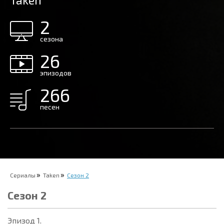
Taken
2
сезона
26
эпизодов
266
песен
Сериалы
Taken
Сезон 2
Сезон 2
Эпизод 1.