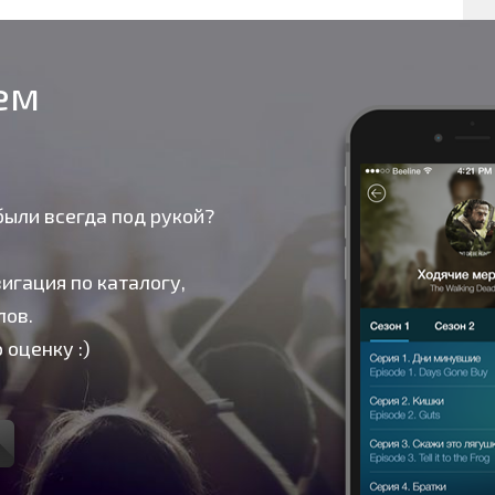
оем
были всегда под рукой?
игация по каталогу,
лов.
 оценку :)