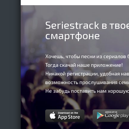
Seriestrack в тв
смартфоне
Хочешь, чтобы песни из сериалов 
Тогда скачай наше приложение!
Никакой регистрации, удобная нав
возможность прослушивания сем
Не забудь поставить нам хорошую