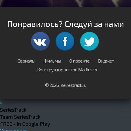
Понравилось? Следуй за нами
Сериалы
Фильмы
О проекте
Виджет
Конструктор тестов Madtest.ru
© 2026, seriestrack.ru
×
SeriesTrack
Team SeriesTrack
FREE - In Google Play
Установить