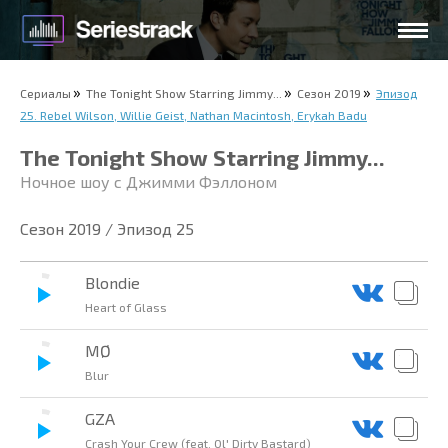
Сериалы
The Tonight Show Starring Jimmy...
Сезон 2019
Эпизод
25. Rebel Wilson, Willie Geist, Nathan Macintosh, Erykah Badu
The Tonight Show Starring Jimmy...
Ночное шоу с Джимми Фэллоном
Сезон 2019 / Эпизод 25
Blondie
Heart of Glass
MØ
Blur
GZA
Crash Your Crew (feat. Ol' Dirty Bastard)