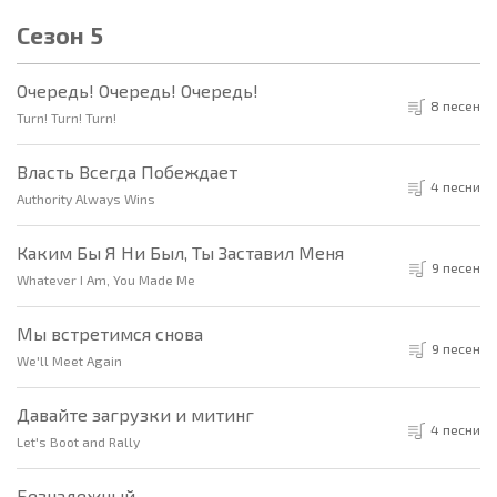
Сезон 5
Очередь! Очередь! Очередь!
8 песен
Turn! Turn! Turn!
Власть Всегда Побеждает
4 песни
Authority Always Wins
Каким Бы Я Ни Был, Ты Заставил Меня
9 песен
Whatever I Am, You Made Me
Мы встретимся снова
9 песен
We'll Meet Again
Давайте загрузки и митинг
4 песни
Let's Boot and Rally
Безнадежный