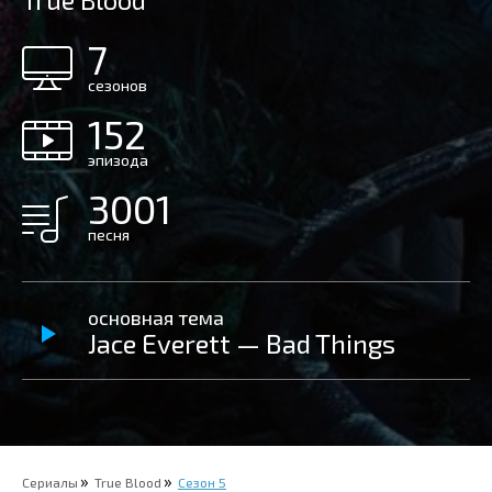
True Blood
7
сезонов
152
эпизода
3001
песня
основная тема
Jace Everett — Bad Things
Сериалы
True Blood
Сезон 5