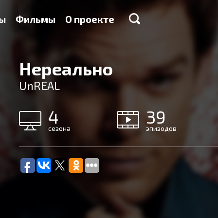
ы
Фильмы
О проекте
Нереально
UnREAL
4
39
сезона
эпизодов