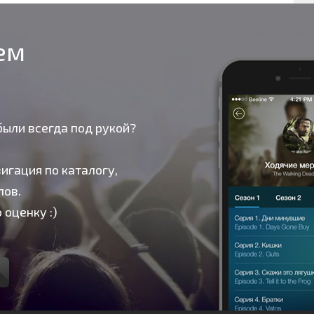
оем
были всегда под рукой?
игация по каталогу,
лов.
 оценку :)