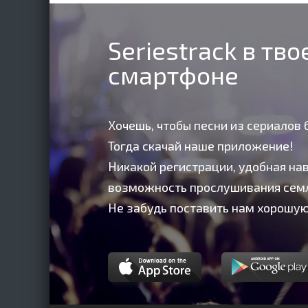
Seriestrack в тв
смартфоне
Хочешь, чтобы песни из сериалов 
Тогда скачай наше приложение!
Никакой регистрации, удобная нав
возможность прослушивания сем
Не забудь поставить нам хорошую