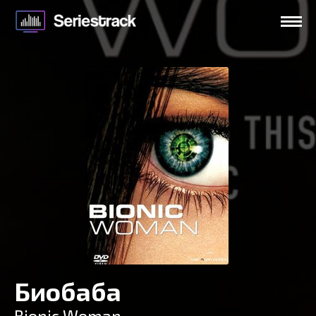
Биобаба