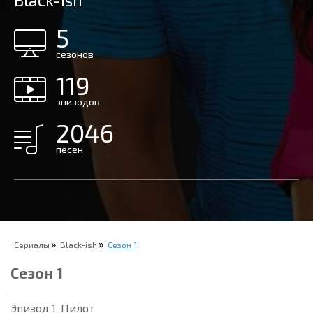
Black-ish
5
сезонов
119
эпизодов
2046
песен
Сериалы
Black-ish
Сезон 1
Сезон 1
Эпизод 1. Пилот