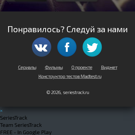
Понравилось? Следуй за нами
Сериалы
Фильмы
О проекте
Виджет
Конструктор тестов Madtest.ru
© 2026, seriestrack.ru
×
SeriesTrack
Team SeriesTrack
FREE - In Google Play