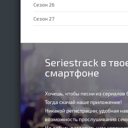
Cезон 26
Cезон 27
Seriestrack в тв
смартфоне
Хочешь, чтобы песни из сериалов 
Тогда скачай наше приложение!
Никакой регистрации, удобная нав
возможность прослушивания сем
Не забудь поставить нам хорошую