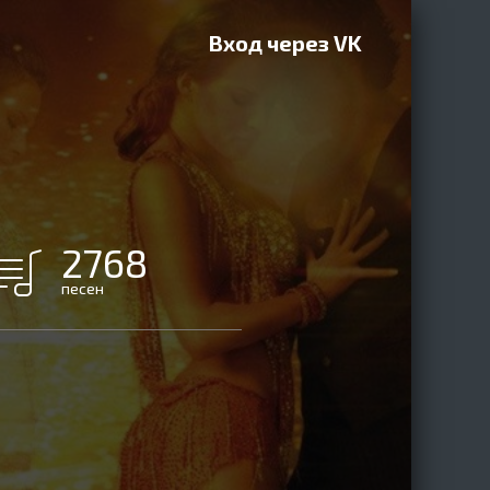
Вход через VK
2768
песен