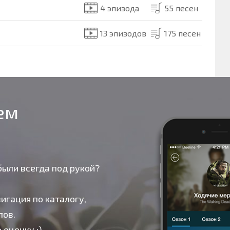
4 эпизода
55 песен
13 эпизодов
175 песен
оем
были всегда под рукой?
игация по каталогу,
лов.
 оценку :)