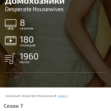
Домохозяйки
Desperate Housewives
8
сезонов
180
эпизодов
1960
песен
Сериалы
Desperate Housewives
Сезон 7
Сезон 7