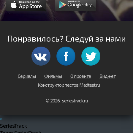
Понравилось? Следуй за нами
Сериалы
Фильмы
О проекте
Виджет
Конструктор тестов Madtest.ru
© 2026, seriestrack.ru
×
SeriesTrack
Team SeriesTrack