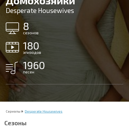
Домохозяйки
Desperate Housewives
8
сезонов
180
эпизодов
1960
песен
Сериалы
Desperate Housewives
Сезоны